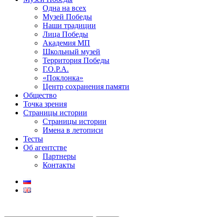
Одна на всех
Музей Победы
Наши традиции
Лица Победы
Академия МП
Школьный музей
Территория Победы
Г.О.Р.А.
«Поклонка»
Центр сохранения памяти
Общество
Точка зрения
Страницы истории
Страницы истории
Имена в летописи
Тесты
Об агентстве
Партнеры
Контакты