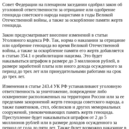
Совет Федерации на пленарном заседании одобрил закон об
уголовной ответственности за отрицание или одобрение
геноцида советского народа нацистами в годы Великой
Отечественной войны, а также за оскорбление памяти жертв
геноцида.
Закон предусматривает внесение изменений в статьи
Уголовного кодекса РФ. Так, норма о наказании за отрицание
или одобрение геноцида во время Великой Отечественной
войны, а также за оскорбление памяти его жертв добавляется
в статью 354.1 о реабилитации нацизма. Это будет
наказываться штрафом в размере до 3 миллионов рублей, в
размере заработной платы или иного дохода осужденного за
период до трех лет или принудительными работами на срок
до трех лет.
Изменения в статье 243.4 УК РФ устанавливают уголовную
ответственность за уничтожение, повреждение либо
осквернение расположенных на территории России или за ее
пределами захоронений жертв геноцида советского народа, а
также памятников, стел, обелисков и других мемориальных
сооружений, увековечивающих память жертв геноцида.
Преступление будет наказываться штрафом от 2 до 5
миллионов рублей или в размере доходов осужденного за
период от года до пяти лет. Также будет возможно наказание в