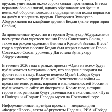
оружия, уничтожив около сорока солдат противника. В этом
неравном бою он погиб, однако образовавшаяся брешь в
немецкой обороне позволила подразделениям полка ворваться
на дамбу и завершить прорыв. Похоронен Зульпукар
Абдурахманов на кладбище деревни Бездан (ныне территория
Сербии).
За проявленные мужество и героизм Зульпукар Абдурахманов
посмертно был удостоен звания Героя Советского Союза, а
также награжден орденами Ленина и Красной Звезды. В 2024
году в сербском поселке Бездан был открыт памятник Герою
Советского Союза, уроженцу Дагестана Зульпукару
Абдурахманову.
В течение 2026 года в рамках проекта «Одна на всех» будут
публиковаться материалы о тех, кто совершил подвиги на
фронте или в тылу. Каждую неделю Музей Победы будет
рассказывать о героях Великой Отечественной войны —
представителях разных народов и национальностей России и
публиковать на сайте их биографии. Кроме того, истории
героев и их реликвии будут размещаться в экспозициях «Путь
к Победе» и «Подвиг Народа» музея на Поклонной горе.
Информационные партнёры проекта — медиахолдинг
«ФедералПресс», газета «Аргументы Недели», РИА «Победа