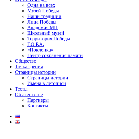
Одна на всех
Музей Победы
Наши традиции
Лица Победы
Академия МП
Школьный музей
Территория Победы
Г.О.Р.А.
«Поклонка»
Центр сохранения памяти
Общество
Точка зрения
Страницы истории
Страницы истории
Имена в летописи
Тесты
Об агентстве
Партнеры
Контакты