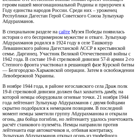
героям нашей многонациональной Родины и приурочен к
Году единства народов России. Среди них – уроженец
Республики Дагестан Герой Советского Союза Зульпукар
Абдурахманов.
В специальном разделе на
сайте
Музея Победы появилась
история о его беспримерном мужестве и отваге. Зульпукар
Абдурахманов родился в 1924 году в селе Ташкопур
Левашинского района Дагестанской АССР в крестьянской
семье. Даргинец. Участник Великой Отечественной войны с
1942 года. В составе 19-й стрелковой дивизии 57-й армии 2-го
Степного фронта участвовал в решающей фазе Курской битвы
— Белгородско-Харьковской операции. Затем в освобождении
Левобережной Украины.
В ноябре 1944 года, в районе югославского села Драж полк
19-й стрелковой дивизии должен был захватить дамбу, на
которой немцы оборудовали огневые точки. 21 ноября 1944
года лейтенант Зульпукар Абдурахманов с двумя бойцами
скрытно подобрался к немецким позициям. В последний
момент немцы заметили группу Абдурахманова и открыли
огонь, два бойца погибли, но лейтенанту удалось уничтожить
расчёт станкового пулемёта. Немцы направили против
лейтенанта еще автоматчиков и, отбивая контратаку,
Зульпукар Абдурахманов открыл огонь из трофейного