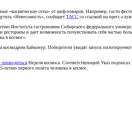
ьные «космические сеты» от шеф-поваров. Например, гости фест
утить «Невесомость», сообщает
ТАСС
со ссылкой на пресс-служ
витию Института гастрономии Сибирского федерального универс
ы и рестораны и дает возможность почувствовать себя частью бол
ка в космос».
 на космодром Байконур. Победители увидят запуск пилотируем
т проводиться
Неделя космоса. Соответствующий Указ подписал 
5-летию первого полета человека в космос.