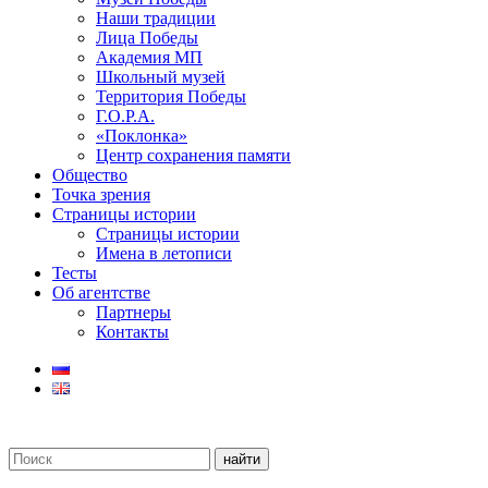
Наши традиции
Лица Победы
Академия МП
Школьный музей
Территория Победы
Г.О.Р.А.
«Поклонка»
Центр сохранения памяти
Общество
Точка зрения
Страницы истории
Страницы истории
Имена в летописи
Тесты
Об агентстве
Партнеры
Контакты