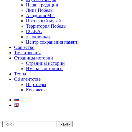
Наши традиции
Лица Победы
Академия МП
Школьный музей
Территория Победы
Г.О.Р.А.
«Поклонка»
Центр сохранения памяти
Общество
Точка зрения
Страницы истории
Страницы истории
Имена в летописи
Тесты
Об агентстве
Партнеры
Контакты