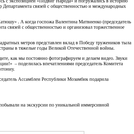
сь с экспозицией «Подвиг Народа» и погружались в историю
р Департамента связей с общественностью и международных
«Катюшу» . А когда госпожа Валентина Матвиенко (председатель
нта связей с общественностью и организовал торжественное
вадратных метров представлен вклад в Победу тружеников тыла
го страны в тяжелые годы Великой Отечественной войны.
дите, как мы постоянно фотографируем и делаем видео. Звуки
зиции!» – поделилась впечатлениями председатель Комитета
нтониу.
дседатель Ассамблеи Республики Мозамбик подарила
и побывали на экскурсии по уникальной иммерсивной