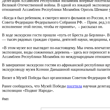
Делегация Ассамблеи Республики Мозамбик впервые посетила 
Великой Отечественной войны. В одной из локаций экспозици
отношений Ассамблеи Республики Мозамбик Ориэль Шемане уз
«Когда я был ребенком, я смотрел много фильмов из России, в
Совета Федерации Федерального Собрания РФ. – Прим. ред.) п
исполнение этой песни, чтобы ее принять», – рассказал он.
В ходе экскурсии гости прошли «путь от Бреста до Берлина».
— тысяч рядовых граждан страны, деятелей науки, медицины, к
«В этом музее все выглядит по-настоящему. Мы очень впечатл
экспозиции, виды сожженных деревень – здесь все переносит 
Ассамблеи Республики Мозамбик по международным отношени
В завершение экскурсии гостям из африканской республики в
экскурсоводу музея Ксении Даньшиной национальный паланти
Визит в Музей Победы был организован Советом Федерации Ф
Ранее сообщалось, что Музей Победы
посетила
научная делегац
экспозиции «
Подвиг Народа
».
#мп