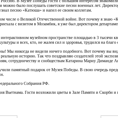
Россию. В Музее Победы гости с большим интересом знакомили
и можно было послушать советские песни военных лет. Директо
нал песню «Катюша» и напел ее своим коллегам.
 том числе о Великой Отечественной войне. Вот почему я знаю 
риехала с визитом в Мозамбик, я уже был директором департаме
 В интерактивном музейном пространстве площадью в 3 тысячи к
ультуры и всех, кто, не жалея сил и здоровья, трудился на бла
ены! Мы никогда не видели ничего подобного. Вот почему вы ви
в реальную историю. Так что поздравляю создателей этой экспо
ям, сотрудничеству и сообществам Катарина Мариу Диманде А
ручили памятный подарок от Музея Победы. В свою очередь пре
н.
едерального Собрания РФ.
ия Вьетнама. Гости возложили цветы в Зале Памяти и Скорби 