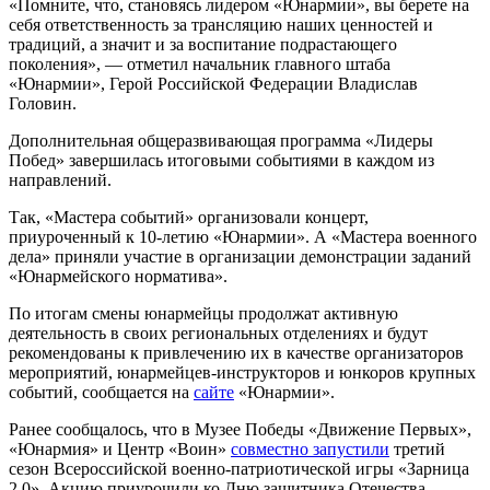
«Помните, что, становясь лидером «Юнармии», вы берете на
себя ответственность за трансляцию наших ценностей и
традиций, а значит и за воспитание подрастающего
поколения», ― отметил начальник главного штаба
«Юнармии», Герой Российской Федерации Владислав
Головин.
Дополнительная общеразвивающая программа «Лидеры
Побед» завершилась итоговыми событиями в каждом из
направлений.
Так, «Мастера событий» организовали концерт,
приуроченный к 10-летию «Юнармии». А «Мастера военного
дела» приняли участие в организации демонстрации заданий
«Юнармейского норматива».
По итогам смены юнармейцы продолжат активную
деятельность в своих региональных отделениях и будут
рекомендованы к привлечению их в качестве организаторов
мероприятий, юнармейцев-инструкторов и юнкоров крупных
событий, сообщается на
сайте
«Юнармии».
Ранее сообщалось, что в Музее Победы «Движение Первых»,
«Юнармия» и Центр «Воин»
совместно запустили
третий
сезон Всероссийской военно-патриотической игры «Зарница
2.0». Акцию приурочили ко Дню защитника Отечества.