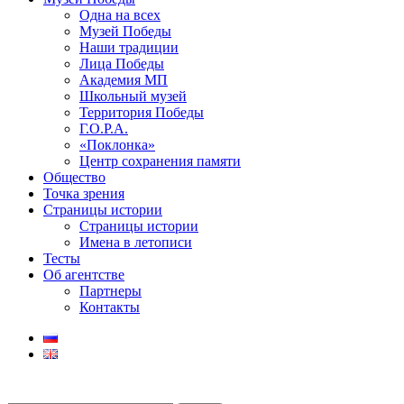
Одна на всех
Музей Победы
Наши традиции
Лица Победы
Академия МП
Школьный музей
Территория Победы
Г.О.Р.А.
«Поклонка»
Центр сохранения памяти
Общество
Точка зрения
Страницы истории
Страницы истории
Имена в летописи
Тесты
Об агентстве
Партнеры
Контакты