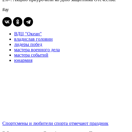
#ау
ВДЦ "Океан"
владислав головин
лидеры побед
мастера военного дела
мастера событий
юнармия
Спортсмены и любители спорта отмечают праздник