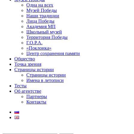
Одна на всех
Музей Победы
Наши традиции
Лица Победы
Академия МП
Школьный музей
Территория Победы
Г.О.Р.А.
«Поклонка»
Центр сохранения памяти
Общество
Точка зрения
Страницы истории
Страницы истории
Имена в летописи
Тесты
Об агентстве
Партнеры
Контакты