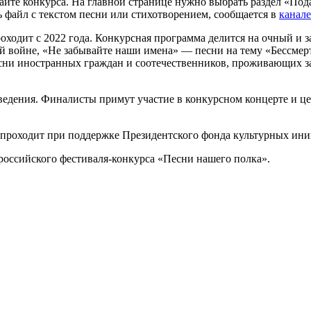
айте конкурса. На главной странице нужно выбрать раздел «Под
 файл с текстом песни или стихотворением, сообщается в
канале
ходит с 2022 года. Конкурсная программа делится на очный и з
 войне, «Не забывайте наши имена» — песни на тему «Бессмерт
ни иностранных граждан и соотечественников, проживающих за 
ведения. Финалисты примут участие в конкурсном концерте и це
 проходит при поддержке Президентского фонда культурных ини
российского фестиваля-конкурса «Песни нашего полка».