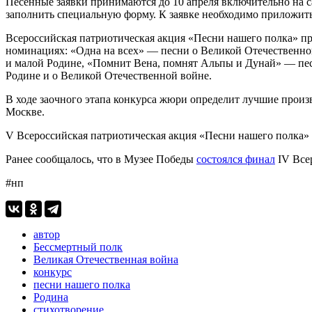
Песенные заявки принимаются до 10 апреля включительно на с
заполнить специальную форму. К заявке необходимо приложить
Всероссийская патриотическая акция «Песни нашего полка» про
номинациях: «Одна на всех» — песни о Великой Отечественной
и малой Родине, «Помнит Вена, помнят Альпы и Дунай» — пес
Родине и о Великой Отечественной войне.
В ходе заочного этапа конкурса жюри определит лучшие произ
Москве.
V Всероссийская патриотическая акция «Песни нашего полка»
Ранее сообщалось, что в Музее Победы
состоялся финал
IV Все
#нп
автор
Бессмертный полк
Великая Отечественная война
конкурс
песни нашего полка
Родина
стихотворение