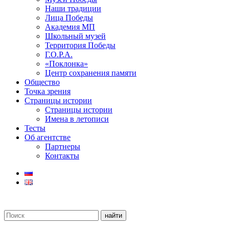
Наши традиции
Лица Победы
Академия МП
Школьный музей
Территория Победы
Г.О.Р.А.
«Поклонка»
Центр сохранения памяти
Общество
Точка зрения
Страницы истории
Страницы истории
Имена в летописи
Тесты
Об агентстве
Партнеры
Контакты