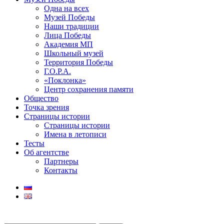
Одна на всех
Музей Победы
Наши традиции
Лица Победы
Академия МП
Школьный музей
Территория Победы
Г.О.Р.А.
«Поклонка»
Центр сохранения памяти
Общество
Точка зрения
Страницы истории
Страницы истории
Имена в летописи
Тесты
Об агентстве
Партнеры
Контакты