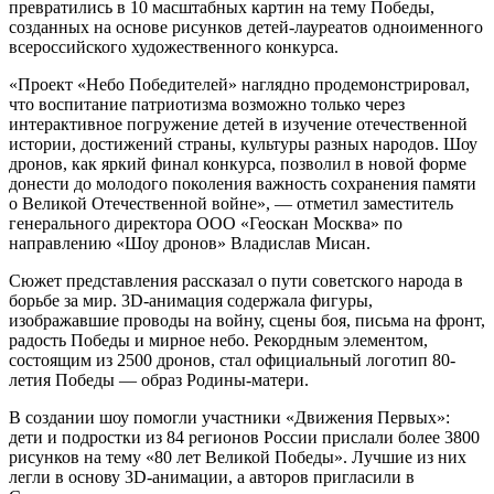
превратились в 10 масштабных картин на тему Победы,
созданных на основе рисунков детей-лауреатов одноименного
всероссийского художественного конкурса.
«Проект «Небо Победителей» наглядно продемонстрировал,
что воспитание патриотизма возможно только через
интерактивное погружение детей в изучение отечественной
истории, достижений страны, культуры разных народов. Шоу
дронов, как яркий финал конкурса, позволил в новой форме
донести до молодого поколения важность сохранения памяти
о Великой Отечественной войне», — отметил заместитель
генерального директора ООО «Геоскан Москва» по
направлению «Шоу дронов» Владислав Мисан.
Сюжет представления рассказал о пути советского народа в
борьбе за мир. 3D-анимация содержала фигуры,
изображавшие проводы на войну, сцены боя, письма на фронт,
радость Победы и мирное небо. Рекордным элементом,
состоящим из 2500 дронов, стал официальный логотип 80-
летия Победы — образ Родины-матери.
В создании шоу помогли участники «Движения Первых»:
дети и подростки из 84 регионов России прислали более 3800
рисунков на тему «80 лет Великой Победы». Лучшие из них
легли в основу 3D-анимации, а авторов пригласили в