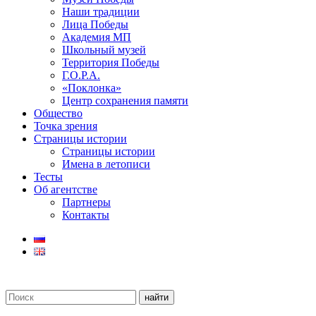
Наши традиции
Лица Победы
Академия МП
Школьный музей
Территория Победы
Г.О.Р.А.
«Поклонка»
Центр сохранения памяти
Общество
Точка зрения
Страницы истории
Страницы истории
Имена в летописи
Тесты
Об агентстве
Партнеры
Контакты