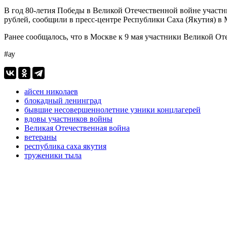
В год 80-летия Победы в Великой Отечественной войне учас
рублей, сообщили в пресс-центре Республики Саха (Якутия) в 
Ранее сообщалось, что в Москве к 9 мая участники Великой О
#ау
айсен николаев
блокадный ленинград
бывшие несовершеннолетние узники концлагерей
вдовы участников войны
Великая Отечественная война
ветераны
республика саха якутия
труженики тыла