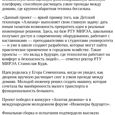
платформу, способную расчищать узкие проходы между
домами, где крупногабаритная техника бессильна.
«Данный проект — яркий пример того, как Детский
технопарк «Альтаир» выполняет свою главную задачу: дать
юным талантам возможность превратить идеи в реальные
инженерные решения. Здесь, на базе РТУ МИРЭА, школьники
получают доступ к современному оборудованию, работают с
наставниками — преподавателями и студентами университета
— и уже в школе создают разработки, которые могут найти
практическое применение в городском хозяйстве. Такие
проекты — это вклад в будущее, где технологии работают на
комфорт и безопасность людей», — отметил ректор РТУ
МИРЭА Станислав Кудж.
Идея родилась у Егора Семенихина, когда он увидел, как
дворник вручную расчищает снег в узком проходе между
домами. Молодой инженер решил создать машину, которая
сочетала бы манёвренность малого транспорта и
функциональность большого.
Проект победил в конкурсе «Золотая дюжина» и в
международном молодежном форуме «Инженеры будущего».
Финальная сборка и испытания подтвердили высокую