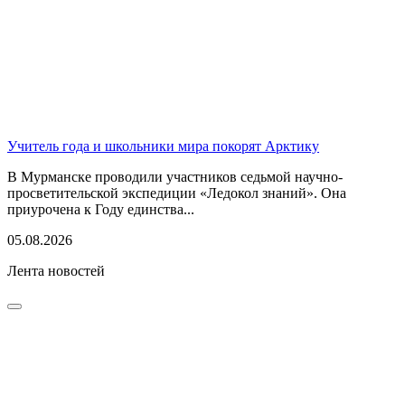
Учитель года и школьники мира покорят Арктику
В Мурманске проводили участников седьмой научно-
просветительской экспедиции «Ледокол знаний». Она
приурочена к Году единства...
05.08.2026
Лента новостей