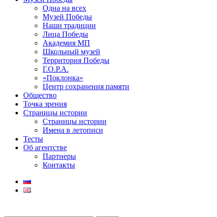
Одна на всех
Музей Победы
Наши традиции
Лица Победы
Академия МП
Школьный музей
Территория Победы
Г.О.Р.А.
«Поклонка»
Центр сохранения памяти
Общество
Точка зрения
Страницы истории
Страницы истории
Имена в летописи
Тесты
Об агентстве
Партнеры
Контакты