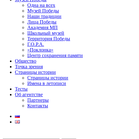
Одна на всех
Музей Победы
Наши традиции
Лица Победы
Академия МП
Школьный музей
Территория Победы
Г.О.Р.А.
«Поклонка»
Центр сохранения памяти
Общество
Точка зрения
Страницы истории
Страницы истории
Имена в летописи
Тесты
Об агентстве
Партнеры
Контакты