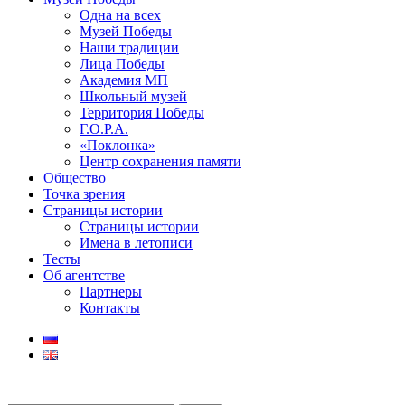
Одна на всех
Музей Победы
Наши традиции
Лица Победы
Академия МП
Школьный музей
Территория Победы
Г.О.Р.А.
«Поклонка»
Центр сохранения памяти
Общество
Точка зрения
Страницы истории
Страницы истории
Имена в летописи
Тесты
Об агентстве
Партнеры
Контакты