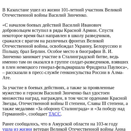
В Казахстане ушел из жизни 101-летний участник Великой
Отечественной войны Василий Зинченко.
«С началом боевых действий Василий Иванович
добровольцем вступил в ряды Красной Армии. Спустя
некоторое время был направлен в школу разведчиков,
сражался с врагом на различных фронтах Великой
Отечественной войны, освобождал Украину, Белоруссию и
Польшу, брал Берлин. Особое место в биографии В. И.
Зинченко занимает участие в Сталинградской битве, ведь
именно там он оказался в группе солдат-разведчиков, взявших
в плен немецкого генерал-фельдмаршала Фридриха Паулюса»,
– рассказали в пресс-службе генконсульства России в Алма-
Ате.
За участие в боевых действиях, а также за проявленные
мужество и героизм Василий Зинченко был удостоен
множества наград, награжден, в том числе орденами Красной
Звезды, Отечественной войны II степени, Славы III степени, а
также медалями «За оборону Сталинграда» и «За победу над
Германией», сообщает
ТАСС
.
Ранее сообщалось, что в Амурской области на 103-м году
ушла из жизни
ветеран Великой Отечественной войны Анна