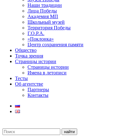
Наши традиции
Лица Победы
Академия МП
Школьный музей
Территория Победы
Г.О.Р.А.
«Поклонка»
Центр сохранения памяти
Общество
Точка зрения
Страницы истории
Страницы истории
Имена в летописи
Тесты
Об агентстве
Партнеры
Контакты