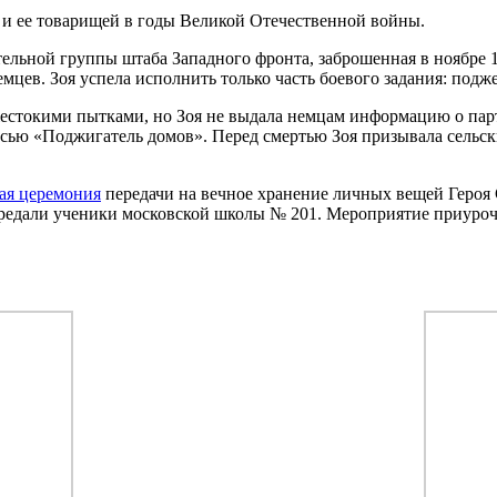
 и ее товарищей в годы Великой Отечественной войны.
льной группы штаба Западного фронта, заброшенная в ноябре 1
мцев. Зоя успела исполнить только часть боевого задания: подж
естокими пытками, но Зоя не выдала немцам информацию о парти
исью «Поджигатель домов». Перед смертью Зоя призывала сельски
ная церемония
передачи на вечное хранение личных вещей Героя
ередали ученики московской школы № 201. Мероприятие приуро