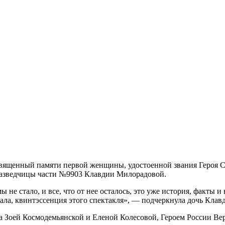
вященный памяти первой женщины, удостоенной звания Героя С
разведчицы части №9903 Клавдии Милорадовой.
ы не стало, и все, что от нее осталось, это уже история, факты
азала, квинтэссенция этого спектакля», — подчеркнула дочь Кл
а Зоей Космодемьянской и Еленой Колесовой, Героем России В