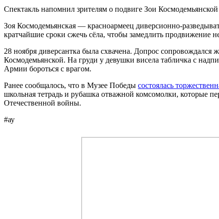
Спектакль напомнил зрителям о подвиге Зои Космодемьянской
Зоя Космодемьянская — красноармеец диверсионно-разведывате
кратчайшие сроки сжечь сёла, чтобы замедлить продвижение не
28 ноября диверсантка была схвачена. Допрос сопровождался ж
Космодемьянской. На груди у девушки висела табличка с надп
Армии бороться с врагом.
Ранее сообщалось, что в Музее Победы
состоялась торжествен
школьная тетрадь и рубашка отважной комсомолки, которые п
Отечественной войны.
#ау