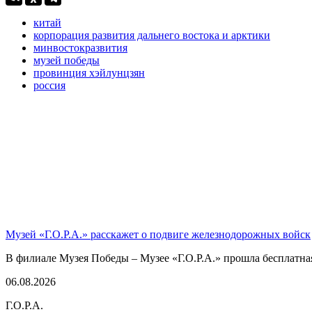
китай
корпорация развития дальнего востока и арктики
минвостокразвития
музей победы
провинция хэйлунцзян
россия
Музей «Г.О.Р.А.» расскажет о подвиге железнодорожных войск
В филиале Музея Победы – Музее «Г.О.Р.А.» прошла бесплатна
06.08.2026
Г.О.Р.А.