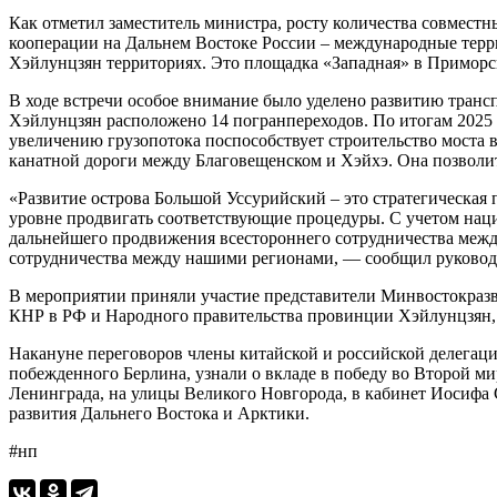
Как отметил заместитель министра, росту количества совмес
кооперации на Дальнем Востоке России – международные те
Хэйлунцзян территориях. Это площадка «Западная» в Приморск
В ходе встречи особое внимание было уделено развитию транс
Хэйлунцзян расположено 14 погранпереходов. По итогам 2025 
увеличению грузопотока поспособствует строительство моста 
канатной дороги между Благовещенском и Хэйхэ. Она позволи
«Развитие острова Большой Уссурийский – это стратегическая 
уровне продвигать соответствующие процедуры. С учетом нац
дальнейшего продвижения всестороннего сотрудничества межд
сотрудничества между нашими регионами, — сообщил руковод
В мероприятии приняли участие представители Минвостокразв
КНР в РФ и Народного правительства провинции Хэйлунцзян, 
Накануне переговоров члены китайской и российской делегац
побежденного Берлина, узнали о вкладе в победу во Второй ми
Ленинграда, на улицы Великого Новгорода, в кабинет Иосифа
развития Дальнего Востока и Арктики.
#нп