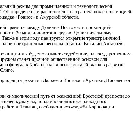
циальный режим для промышленной и технологической
МТОР определены и расположены на граничащих с провинцией
ощадка «Ровное» в Амурской области.
енной границы между Дальним Востоком и провинцией
ил почти 20 миллионов тонн грузов. Дополнительному
. Также в этом году панируется открытие трансграничной
ь наши приграничные регионы, отметил Виталий Алтабаев.
провинции мы будем оказывать содействие, на государственном
 Дружбы станет прочной общественной основой для
ого форума в Хабаровске вносит весомый вклад в развитие
Сянго.
орпорации развития Дальнего Востока и Арктики, Посольства
ли символический путь от осажденной Брестской крепости до
еятелей культуры, попали в библиотеку блокадного
 работал Левитан, сообщает пресс-служба Корпорации