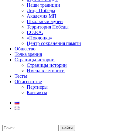
Наши традиции
Лица Победы
Академия МП
Школьный музей
Территория Победы
Г.О.Р.А.
«Поклонка»
Центр сохранения памяти
Общество
Точка зрения
Страницы истории
Страницы истории
Имена в летописи
Тесты
Об агентстве
Партнеры
Контакты