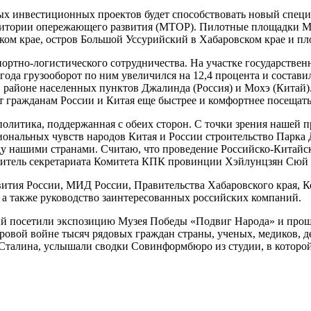
тных инвестиционных проектов будет способствовать новый спе
рритории опережающего развития (МТОР). Пилотные площадки 
ом крае, остров Большой Уссурийский в Хабаровском крае и пл
портно-логистического сотрудничества. На участке государств
года грузооборот по ним увеличился на 12,4 процента и состав
в районе населенных пунктов Джалинда (Россия) и Мохэ (Китай)
т гражданам России и Китая еще быстрее и комфортнее посещат
политика, поддержанная с обеих сторон. С точки зрения нашей 
иональных чувств народов Китая и России строительство Парка
у нашими странами. Считаю, что проведение Российско-Китайск
итель секретариата Комитета КПК провинции Хэйлунцзян Сюй 
ития России, МИД России, Правительства Хабаровского края, К
а также руководство заинтересованных российских компаний.
ий посетили экспозицию Музея Победы «Подвиг Народа» и прош
ровой войне тысяч рядовых граждан страны, ученых, медиков, д
 Сталина, услышали сводки Совинформбюро из студии, в которой