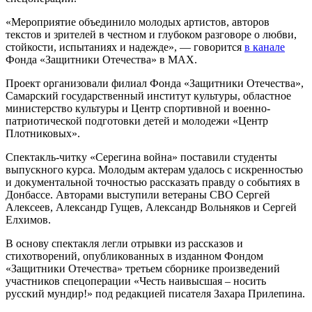
«Мероприятие объединило молодых артистов, авторов
текстов и зрителей в честном и глубоком разговоре о любви,
стойкости, испытаниях и надежде», — говорится
в канале
Фонда «Защитники Отечества» в МАХ.
Проект организовали филиал Фонда «Защитники Отечества»,
Самарский государственный институт культуры, областное
министерство культуры и Центр спортивной и военно-
патриотической подготовки детей и молодежи «Центр
Плотниковых».
Спектакль-читку «Серегина война» поставили студенты
выпускного курса. Молодым актерам удалось с искренностью
и документальной точностью рассказать правду о событиях в
Донбассе. Авторами выступили ветераны СВО Сергей
Алексеев, Александр Гущев, Александр Вольняков и Сергей
Елхимов.
В основу спектакля легли отрывки из рассказов и
стихотворений, опубликованных в изданном Фондом
«Защитники Отечества» третьем сборнике произведений
участников спецоперации «Честь наивысшая – носить
русский мундир!» под редакцией писателя Захара Прилепина.