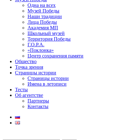
Одна на всех
Музей Победы
Наши традиции
Лица Победы
Академия МП
Школьный музей
Территория Победы
Г.О.Р.А.
«Поклонка»
Центр сохранения памяти
Общество
Точка зрения
Страницы истории
Страницы истории
Имена в летописи
Тесты
Об агентстве
Партнеры
Контакты