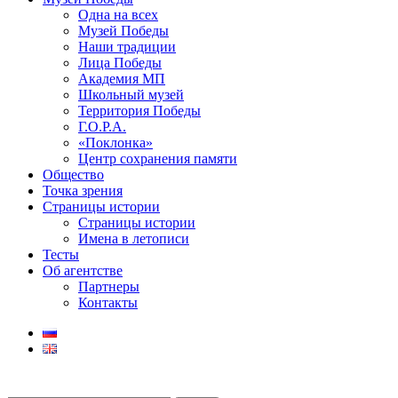
Одна на всех
Музей Победы
Наши традиции
Лица Победы
Академия МП
Школьный музей
Территория Победы
Г.О.Р.А.
«Поклонка»
Центр сохранения памяти
Общество
Точка зрения
Страницы истории
Страницы истории
Имена в летописи
Тесты
Об агентстве
Партнеры
Контакты