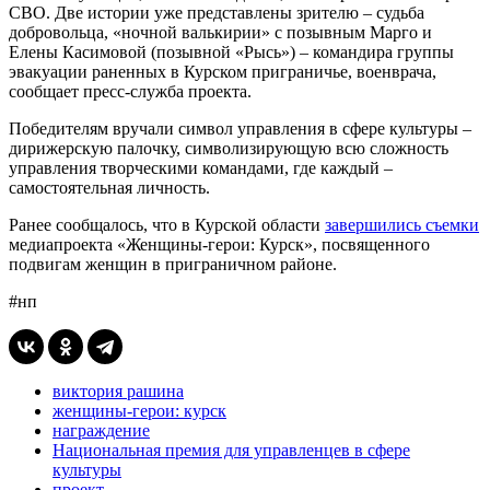
СВО. Две истории уже представлены зрителю – судьба
добровольца, «ночной валькирии» с позывным Марго и
Елены Касимовой (позывной «Рысь») – командира группы
эвакуации раненных в Курском приграничье, военврача,
сообщает пресс-служба проекта.
Победителям вручали символ управления в сфере культуры –
дирижерскую палочку, символизирующую всю сложность
управления творческими командами, где каждый –
самостоятельная личность.
Ранее сообщалось, что в Курской области
завершились съемки
медиапроекта «Женщины-герои: Курск», посвященного
подвигам женщин в приграничном районе.
#нп
виктория рашина
женщины-герои: курск
награждение
Национальная премия для управленцев в сфере
культуры
проект