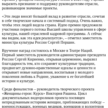
выразить признание и поддержку руководителям отрасли,
развивающим значимые проекты.
«Эти люди вносят большой вклад в развитие отрасли, сочетая
в себе творческие начала и системный подход. Очень важно,
чтобы этих людей видела страна. Идею премии предложили
участники первого потока Высшей школы управления в сфере
культуры, нашей отраслевой кадровой программы. А сейчас
мы видим, как эта идея реализуется», – отметил заместитель
министра культуры России Сергей Першин.
Вручение наград состоялось в Москве в Театре Наций.
Первый заместитель руководителя администрации президента
России Сергей Кириенко, открывая церемонию, выразил
благодарность тем, кто сохраняет культурные традиции,
продвигает духовно-нравственные идеалы и ценности и
открывает новые направления, воспитывая у молодого
поколения любовь к Родине, уважение к ее богатейшей
истории и культуре.
Среди финалистов – руководитель творческого проекта
«Женщины-герои: Курск» Виктория Рашина. Цикл
документальных видеороликов проекта посвящен
непридуманным историям женщин, приближающих победу –
военнослужащих, военных медиков, военкоров и волонтеров