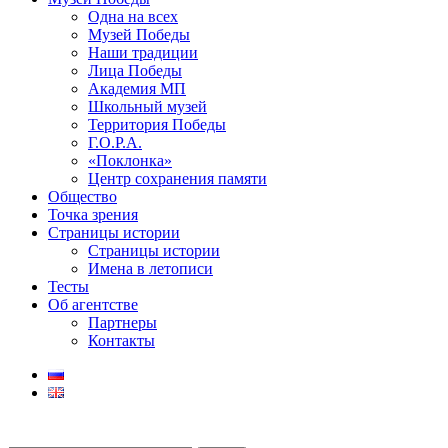
Одна на всех
Музей Победы
Наши традиции
Лица Победы
Академия МП
Школьный музей
Территория Победы
Г.О.Р.А.
«Поклонка»
Центр сохранения памяти
Общество
Точка зрения
Страницы истории
Страницы истории
Имена в летописи
Тесты
Об агентстве
Партнеры
Контакты