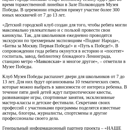
время торжественной линейки в Зале Полководцев Музея
Победы. В церемонии открытия примут участие более 300
юных москвичей от 7 до 13 лет.
«Детский городской клуб создан для того, чтобы ребята могли
максимально увлекательно и с пользой провести свои
каникулы. Так, для школьников ежедневно проводятся
экскурсии по трехмерным экспозициям «Подвиг Народа»,
«Битва за Москву. Первая Победа!» и «Путь к Победе!». В
сопровождении гида ребята окунутся в историю и «посетят»
госпиталь, завод, библиотеку блокадного Ленинграда,
станцию метро «Маяковская» и многое другое», – отметили в
Музее Победы.
Клуб Музея Победы распахнет двери для школьников от 7 до
13 лет. Для них будут организованы 10 тематических смен,
которые можно выбрать в зависимости от интереса ребенка. В
течение пяти дней детей ждут патриотические квесты,
развивающие игры, спортивные занятия, эксклюзивные
мастер-классы и детские фестивали. Секретами своих
профессий с участниками программы поделятся известные
актеры, блогеры, журналисты, спортсмены и другие
профессионалы своего дела.
Генеральный информационный партнер проекта – «НАШЕ