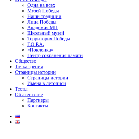
Одна на всех
Музей Победы
Наши традиции
Лица Победы
Академия МП
Школьный музей
Территория Победы
Г.О.Р.А.
«Поклонка»
Центр сохранения памяти
Общество
Точка зрения
Страницы истории
Страницы истории
Имена в летописи
Тесты
Об агентстве
Партнеры
Контакты