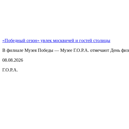
«Победный сезон» увлек москвичей и гостей столицы
В филиале Музея Победы — Музее Г.О.Р.А. отмечают День физк
08.08.2026
Г.О.Р.А.