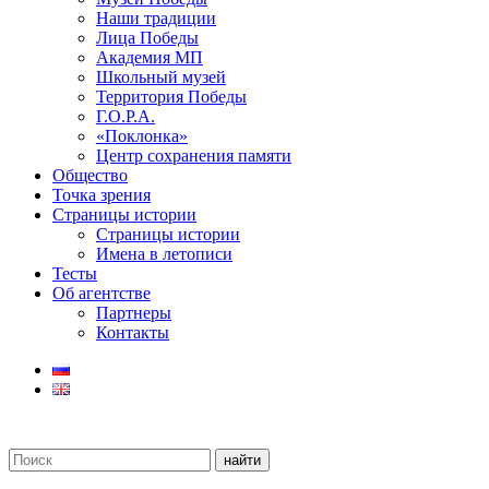
Наши традиции
Лица Победы
Академия МП
Школьный музей
Территория Победы
Г.О.Р.А.
«Поклонка»
Центр сохранения памяти
Общество
Точка зрения
Страницы истории
Страницы истории
Имена в летописи
Тесты
Об агентстве
Партнеры
Контакты