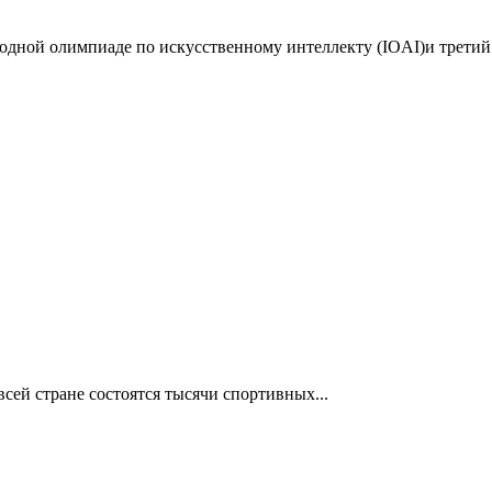
дной олимпиаде по искусственному интеллекту (IOAI)и третий 
сей стране состоятся тысячи спортивных...