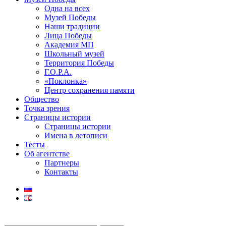
Одна на всех
Музей Победы
Наши традиции
Лица Победы
Академия МП
Школьный музей
Территория Победы
Г.О.Р.А.
«Поклонка»
Центр сохранения памяти
Общество
Точка зрения
Страницы истории
Страницы истории
Имена в летописи
Тесты
Об агентстве
Партнеры
Контакты