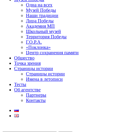
Одна на всех
Музей Победы
Наши традиции
Лица Победы
Академия МП
Школьный музей
Территория Победы
Г.О.Р.А.
«Поклонка»
Центр сохранения памяти
Общество
Точка зрения
Страницы истории
Страницы истории
Имена в летописи
Тесты
Об агентстве
Партнеры
Контакты