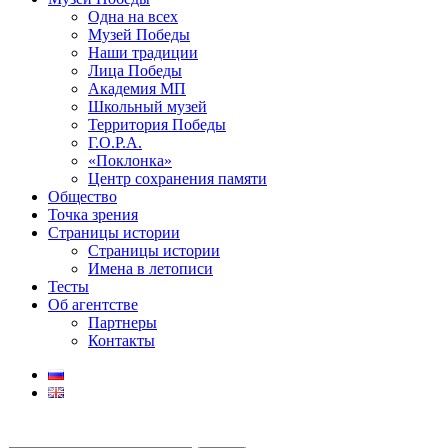
Одна на всех
Музей Победы
Наши традиции
Лица Победы
Академия МП
Школьный музей
Территория Победы
Г.О.Р.А.
«Поклонка»
Центр сохранения памяти
Общество
Точка зрения
Страницы истории
Страницы истории
Имена в летописи
Тесты
Об агентстве
Партнеры
Контакты