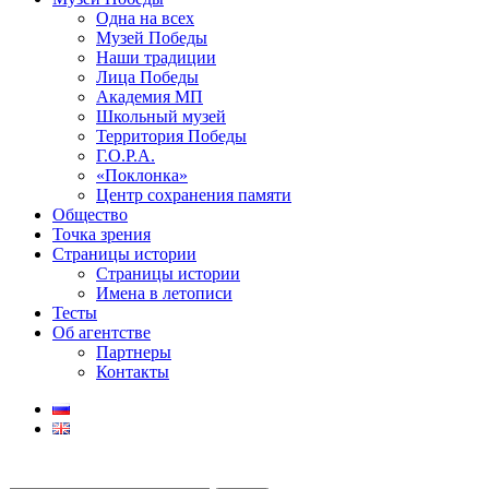
Одна на всех
Музей Победы
Наши традиции
Лица Победы
Академия МП
Школьный музей
Территория Победы
Г.О.Р.А.
«Поклонка»
Центр сохранения памяти
Общество
Точка зрения
Страницы истории
Страницы истории
Имена в летописи
Тесты
Об агентстве
Партнеры
Контакты