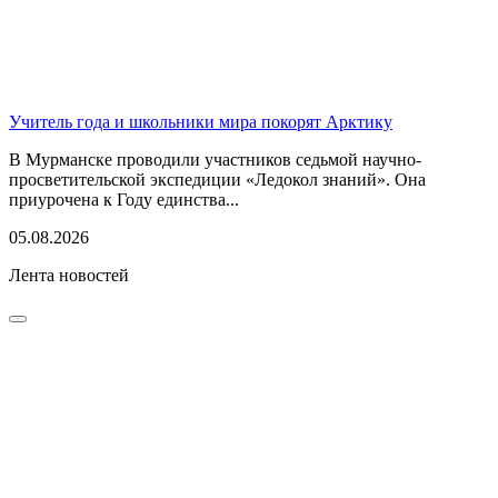
Учитель года и школьники мира покорят Арктику
В Мурманске проводили участников седьмой научно-
просветительской экспедиции «Ледокол знаний». Она
приурочена к Году единства...
05.08.2026
Лента новостей