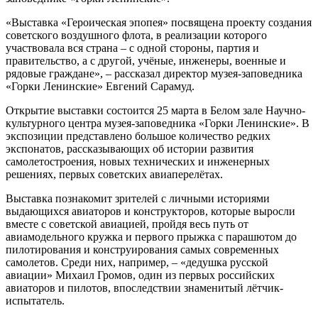
«Выставка «Героическая эпопея» посвящена проекту создания
советского воздушного флота, в реализации которого
участвовала вся страна – с одной стороны, партия и
правительство, а с другой, учёные, инженеры, военные и
рядовые граждане», – рассказал директор музея-заповедника
«Горки Ленинские» Евгений Сарамуд.
Открытие выставки состоится 25 марта в Белом зале Научно-
культурного центра музея-заповедника «Горки Ленинские». В
экспозиции представлено большое количество редких
экспонатов, рассказывающих об истории развития
самолетостроения, новых технических и инженерных
решениях, первых советских авиаперелётах.
Выставка познакомит зрителей с личными историями
выдающихся авиаторов и конструкторов, которые выросли
вместе с советской авиацией, пройдя весь путь от
авиамодельного кружка и первого прыжка с парашютом до
пилотирования и конструирования самых современных
самолетов. Среди них, например, – «дедушка русской
авиации» Михаил Громов, один из первых российских
авиаторов и пилотов, впоследствии знаменитый лётчик-
испытатель.