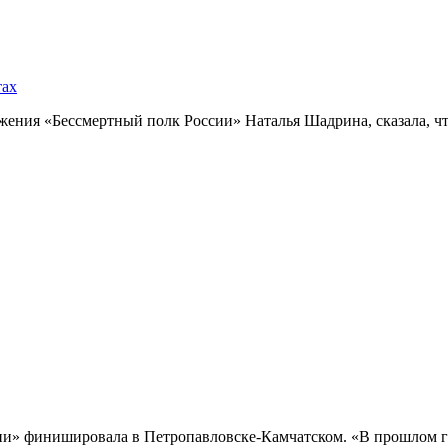
тах
ния «Бессмертный полк России» Наталья Шадрина, сказала, что
и» финишировала в Петропавловске-Камчатском. «В прошлом го