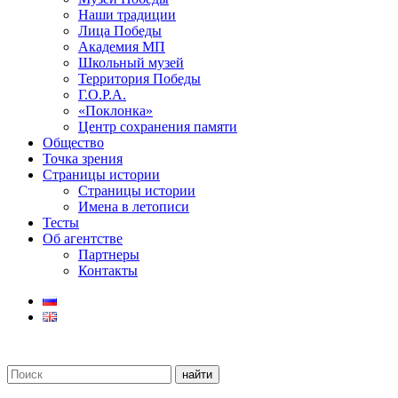
Наши традиции
Лица Победы
Академия МП
Школьный музей
Территория Победы
Г.О.Р.А.
«Поклонка»
Центр сохранения памяти
Общество
Точка зрения
Страницы истории
Страницы истории
Имена в летописи
Тесты
Об агентстве
Партнеры
Контакты