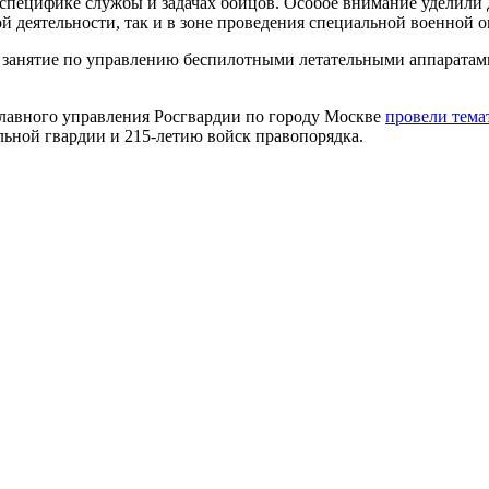
, специфике службы и задачах бойцов. Особое внимание уделил
й деятельности, так и в зоне проведения специальной военной 
е занятие по управлению беспилотными летательными аппаратами
Главного управления Росгвардии по городу Москве
провели тема
ьной гвардии и 215-летию войск правопорядка.