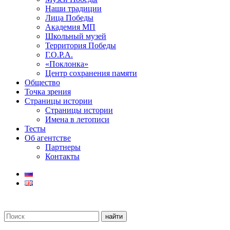
Наши традиции
Лица Победы
Академия МП
Школьный музей
Территория Победы
Г.О.Р.А.
«Поклонка»
Центр сохранения памяти
Общество
Точка зрения
Страницы истории
Страницы истории
Имена в летописи
Тесты
Об агентстве
Партнеры
Контакты