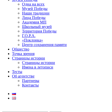
Одна на всех
Музей Победы
Наши традиции
Лица Победы
Академия МП
Школьный музей
Территория Победы
Г.О.Р.А.
«Поклонка»
Центр сохранения памяти
Общество
Точка зрения
Страницы истории
Страницы истории
Имена в летописи
Тесты
Об агентстве
Партнеры
Контакты