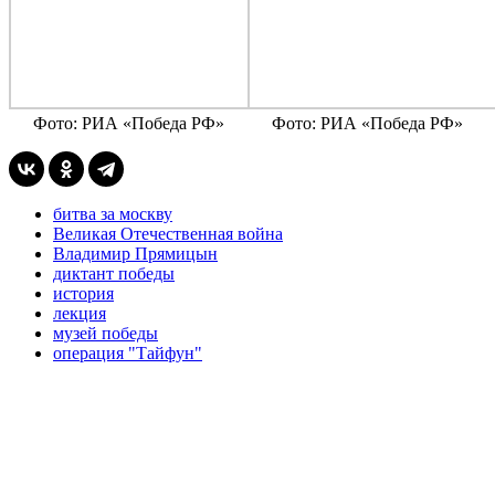
Фото: РИА «Победа РФ»
Фото: РИА «Победа РФ»
битва за москву
Великая Отечественная война
Владимир Прямицын
диктант победы
история
лекция
музей победы
операция "Тайфун"