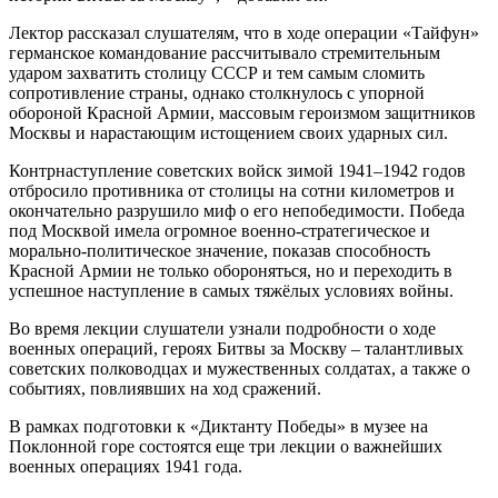
Лектор рассказал слушателям, что в ходе операции «Тайфун»
германское командование рассчитывало стремительным
ударом захватить столицу СССР и тем самым сломить
сопротивление страны, однако столкнулось с упорной
обороной Красной Армии, массовым героизмом защитников
Москвы и нарастающим истощением своих ударных сил.
Контрнаступление советских войск зимой 1941–1942 годов
отбросило противника от столицы на сотни километров и
окончательно разрушило миф о его непобедимости. Победа
под Москвой имела огромное военно-стратегическое и
морально-политическое значение, показав способность
Красной Армии не только обороняться, но и переходить в
успешное наступление в самых тяжёлых условиях войны.
Во время лекции слушатели узнали подробности о ходе
военных операций, героях Битвы за Москву – талантливых
советских полководцах и мужественных солдатах, а также о
событиях, повлиявших на ход сражений.
В рамках подготовки к «Диктанту Победы» в музее на
Поклонной горе состоятся еще три лекции о важнейших
военных операциях 1941 года.