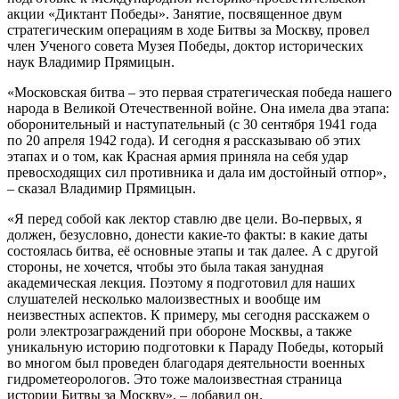
акции «Диктант Победы». Занятие, посвященное двум
стратегическим операциям в ходе Битвы за Москву, провел
член Ученого совета Музея Победы, доктор исторических
наук Владимир Прямицын.
«Московская битва – это первая стратегическая победа нашего
народа в Великой Отечественной войне. Она имела два этапа:
оборонительный и наступательный (с 30 сентября 1941 года
по 20 апреля 1942 года). И сегодня я рассказываю об этих
этапах и о том, как Красная армия приняла на себя удар
превосходящих сил противника и дала им достойный отпор»,
– сказал Владимир Прямицын.
«Я перед собой как лектор ставлю две цели. Во-первых, я
должен, безусловно, донести какие-то факты: в какие даты
состоялась битва, её основные этапы и так далее. А с другой
стороны, не хочется, чтобы это была такая занудная
академическая лекция. Поэтому я подготовил для наших
слушателей несколько малоизвестных и вообще им
неизвестных аспектов. К примеру, мы сегодня расскажем о
роли электрозаграждений при обороне Москвы, а также
уникальную историю подготовки к Параду Победы, который
во многом был проведен благодаря деятельности военных
гидрометеорологов. Это тоже малоизвестная страница
истории Битвы за Москву», – добавил он.