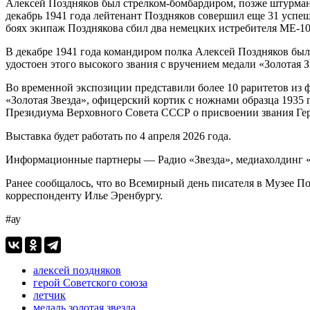
Алексей Поздняков был стрелком-бомбардиром, позже штурмано
декабрь 1941 года лейтенант Поздняков совершил еще 31 успе
боях экипаж Позднякова сбил два немецких истребителя МЕ-10
В декабре 1941 года командиром полка Алексей Поздняков был
удостоен этого высокого звания с вручением медали «Золотая З
Во временной экспозиции представили более 10 раритетов из 
«Золотая Звезда», офицерский кортик с ножнами образца 193
Президиума Верховного Совета СССР о присвоении звания Гер
Выставка будет работать по 4 апреля 2026 года.
Информационные партнеры — Радио «Звезда», медиахолдинг 
Ранее сообщалось, что во Всемирный день писателя в Музее 
корреспонденту Илье Эренбургу.
#ау
алексей поздняков
герой Советского союза
летчик
медаль золотая звезда