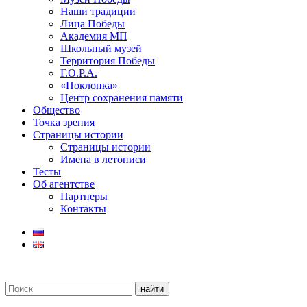
Наши традиции
Лица Победы
Академия МП
Школьный музей
Территория Победы
Г.О.Р.А.
«Поклонка»
Центр сохранения памяти
Общество
Точка зрения
Страницы истории
Страницы истории
Имена в летописи
Тесты
Об агентстве
Партнеры
Контакты