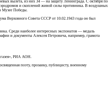
евых вылета, из них 34 — на защиту Ленинграда. С октября по
 аэродромов и скоплений живой силы противника. В воздушных
в Музее Победы.
ума Верховного Совета СССР от 10.02.1943 года он был
тчика. Среди наиболее интересных экспонатов — медаль
рафии и документы Алексея Петровича, например, грамота
нгазея», РИА АОН.
священная поэту, прозаику, публицисту, военному