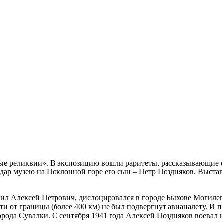
е реликвии». В экспозицию вошли раритеты, рассказывающие о
в дар музею на Поклонной горе его сын – Петр Поздняков. Выст
ил Алексей Петрович, дислоцировался в городе Быхове Могилев
ти от границы (более 400 км) не был подвергнут авианалету. И 
рода Сувалки. С сентября 1941 года Алексей Поздняков воевал 