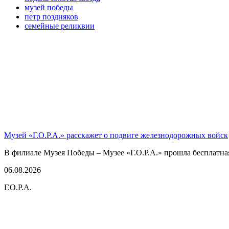
музей победы
петр поздняков
семейные реликвии
Музей «Г.О.Р.А.» расскажет о подвиге железнодорожных войск
В филиале Музея Победы – Музее «Г.О.Р.А.» прошла бесплатна
06.08.2026
Г.О.Р.А.