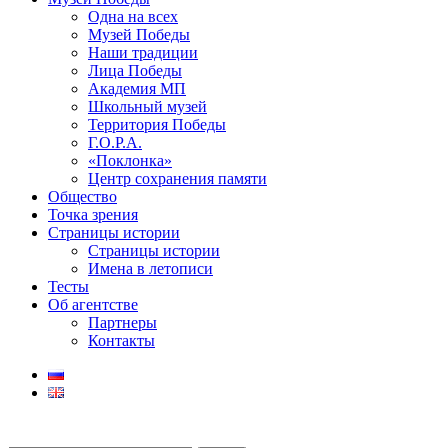
Одна на всех
Музей Победы
Наши традиции
Лица Победы
Академия МП
Школьный музей
Территория Победы
Г.О.Р.А.
«Поклонка»
Центр сохранения памяти
Общество
Точка зрения
Страницы истории
Страницы истории
Имена в летописи
Тесты
Об агентстве
Партнеры
Контакты