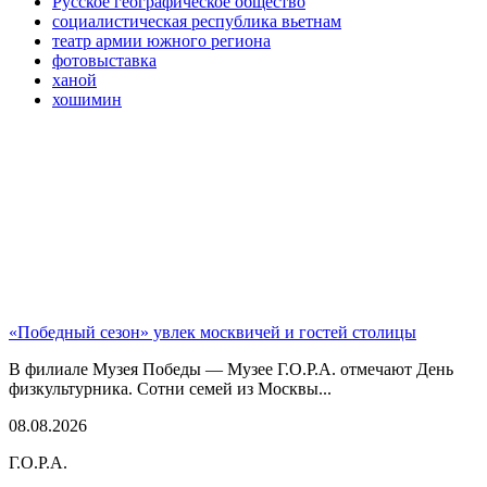
Русское географическое общество
социалистическая республика вьетнам
театр армии южного региона
фотовыставка
ханой
хошимин
«Победный сезон» увлек москвичей и гостей столицы
В филиале Музея Победы — Музее Г.О.Р.А. отмечают День
физкультурника. Сотни семей из Москвы...
08.08.2026
Г.О.Р.А.