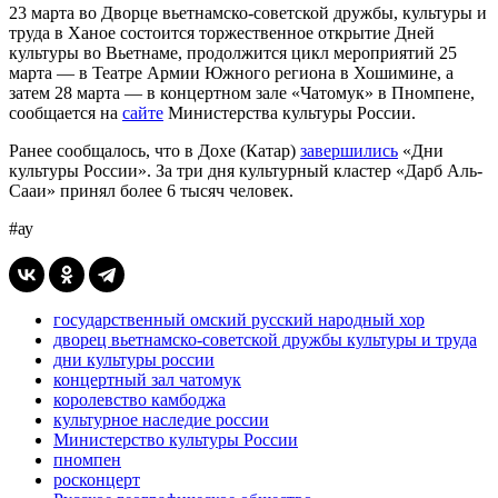
23 марта во Дворце вьетнамско-советской дружбы, культуры и
труда в Ханое состоится торжественное открытие Дней
культуры во Вьетнаме, продолжится цикл мероприятий 25
марта — в Театре Армии Южного региона в Хошимине, а
затем 28 марта — в концертном зале «Чатомук» в Пномпене,
сообщается на
сайте
Министерства культуры России.
Ранее сообщалось, что в Дохе (Катар)
завершились
«Дни
культуры России». За три дня культурный кластер «Дарб Аль-
Сааи» принял более 6 тысяч человек.
#ау
государственный омский русский народный хор
дворец вьетнамско-советской дружбы культуры и труда
дни культуры россии
концертный зал чатомук
королевство камбоджа
культурное наследие россии
Министерство культуры России
пномпен
росконцерт