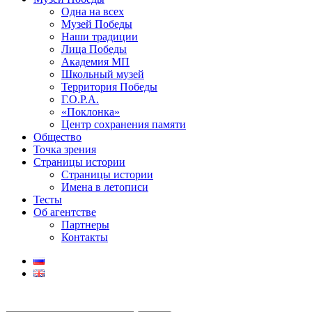
Одна на всех
Музей Победы
Наши традиции
Лица Победы
Академия МП
Школьный музей
Территория Победы
Г.О.Р.А.
«Поклонка»
Центр сохранения памяти
Общество
Точка зрения
Страницы истории
Страницы истории
Имена в летописи
Тесты
Об агентстве
Партнеры
Контакты