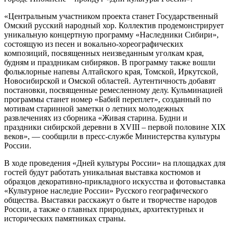
«Центральным участником проекта станет Государственный
Омский русский народный хор. Коллектив продемонстрирует
уникальную концертную программу «Наследники Сибири»,
состоящую из песен и вокально-хореографических
композиций, посвященных неизведанным уголкам края,
будням и праздникам сибиряков. В программу также вошли
фольклорные напевы Алтайского края, Томской, Иркутской,
Новосибирской и Омской областей. Аутентичность добавят
постановки, посвященные ремесленному делу. Кульминацией
программы станет номер «Бабий переплет», созданный по
мотивам старинной заметки о летних молодежных
развлечениях из сборника «Живая старина. Будни и
праздники сибирской деревни в XVIII – первой половине XIX
веков», — сообщили в пресс-службе Министерства культуры
России.
В ходе проведения «Дней культуры России» на площадках для
гостей будут работать уникальная выставка костюмов и
образцов декоративно-прикладного искусства и фотовыставка
«Культурное наследие России» Русского географического
общества. Выставки расскажут о быте и творчестве народов
России, а также о главных природных, архитектурных и
исторических памятниках страны.