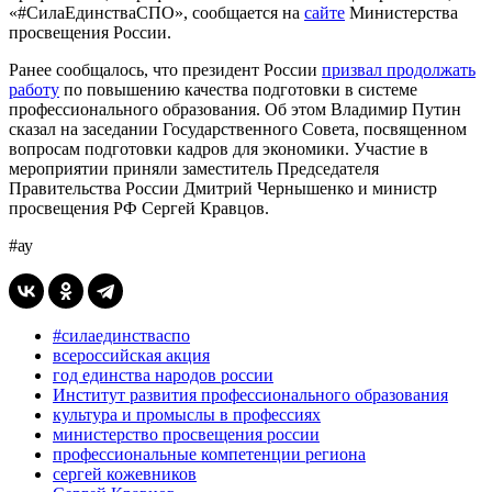
«#СилаЕдинстваСПО», сообщается на
сайте
Министерства
просвещения России.
Ранее сообщалось, что президент России
призвал продолжать
работу
по повышению качества подготовки в системе
профессионального образования. Об этом Владимир Путин
сказал на заседании Государственного Совета, посвященном
вопросам подготовки кадров для экономики. Участие в
мероприятии приняли заместитель Председателя
Правительства России Дмитрий Чернышенко и министр
просвещения РФ Сергей Кравцов.
#ау
#силаединстваспо
всероссийская акция
год единства народов россии
Институт развития профессионального образования
культура и промыслы в профессиях
министерство просвещения россии
профессиональные компетенции региона
сергей кожевников