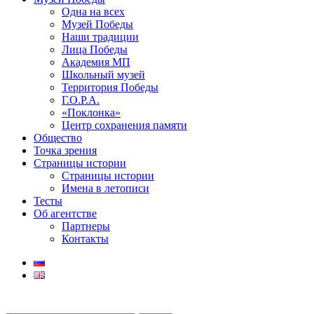
Одна на всех
Музей Победы
Наши традиции
Лица Победы
Академия МП
Школьный музей
Территория Победы
Г.О.Р.А.
«Поклонка»
Центр сохранения памяти
Общество
Точка зрения
Страницы истории
Страницы истории
Имена в летописи
Тесты
Об агентстве
Партнеры
Контакты