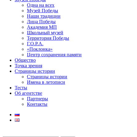
Одна на всех
Музей Победы
Наши традиции
Лица Победы
Академия МП
Школьный музей
Территория Победы
Г.О.Р.А.
«Поклонка»
Центр сохранения памяти
Общество
Точка зрения
Страницы истории
Страницы истории
Имена в летописи
Тесты
Об агентстве
Партнеры
Контакты