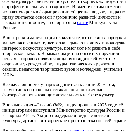
сферы культуры, деятелей искусства и творческих индустрий
с профессиональным праздником. И вместе с этим отметить
их важную роль в формировании общества, ведь культура по
праву считается основой гармонично развитой личности и
гражданственности», – говорится на
сайте
Минкультуры
России.
В центре внимания акции окажутся те, кто в своих городах и
малых населенных пунктах закладывают в детях и молодежи
интерес к искусству, культуре, помогают им развить в себе
творческое начало. В рамках акции на объектах наружной
рекламы городов появятся лица руководителей местных
отделов и учреждений культуры, творческих кружков и
секций, педагогов творческих вузов и колледжей, учителей
МХК.
Все желающие могут присоединиться к акции 25 марта,
разместив в социальных сетях афиши или личные
фотографии, отражающие деятельность в сфере культуры.
Впервые акция #СпасибоЗаКультуру прошла в 2025 году, её
инициаторами выступили Министерство культуры России и
«Таврида.АРТ». Акцию поддержали видные деятели
культуры, артисты и творческие пространства по всей стране.
Ранее сообщалось, что в России
завершился
прием заявок на