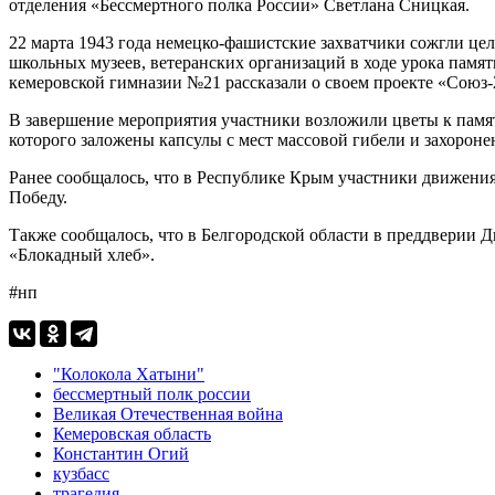
отделения «Бессмертного полка России» Светлана Сницкая.
22 марта 1943 года немецко-фашистские захватчики сожгли це
школьных музеев, ветеранских организаций в ходе урока памят
кемеровской гимназии №21 рассказали о своем проекте «Союз-
В завершение мероприятия участники возложили цветы к памя
которого заложены капсулы с мест массовой гибели и захороне
Ранее сообщалось, что в Республике Крым участники движен
Победу.
Также сообщалось, что в Белгородской области в преддверии
«Блокадный хлеб».
#нп
"Колокола Хатыни"
бессмертный полк россии
Великая Отечественная война
Кемеровская область
Константин Огий
кузбасс
трагедия