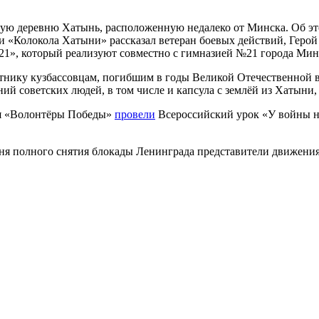
лую деревню Хатынь, расположенную недалеко от Минска. Об эт
и «Колокола Хатыни» рассказал ветеран боевых действий, Герой
21», который реализуют совместно с гимназией №21 города Мин
тнику кузбассовцам, погибшим в годы Великой Отечественной 
ний советских людей, в том числе и капсула с землёй из Хатыни
ия «Волонтёры Победы»
провели
Всероссийский урок «У войны н
 Дня полного снятия блокады Ленинграда представители движе