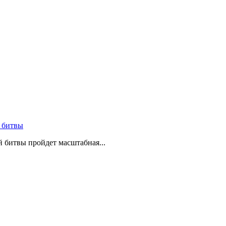
 битвы
й битвы пройдет масштабная...