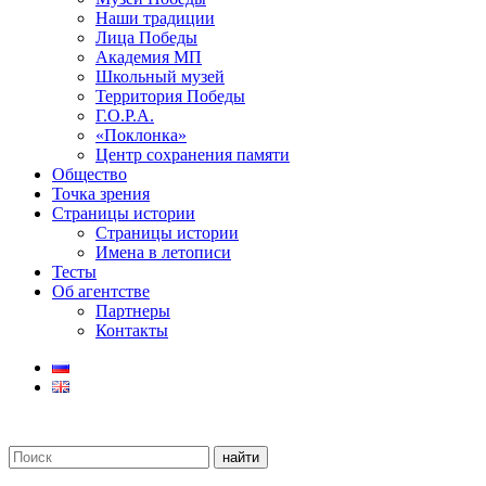
Наши традиции
Лица Победы
Академия МП
Школьный музей
Территория Победы
Г.О.Р.А.
«Поклонка»
Центр сохранения памяти
Общество
Точка зрения
Страницы истории
Страницы истории
Имена в летописи
Тесты
Об агентстве
Партнеры
Контакты