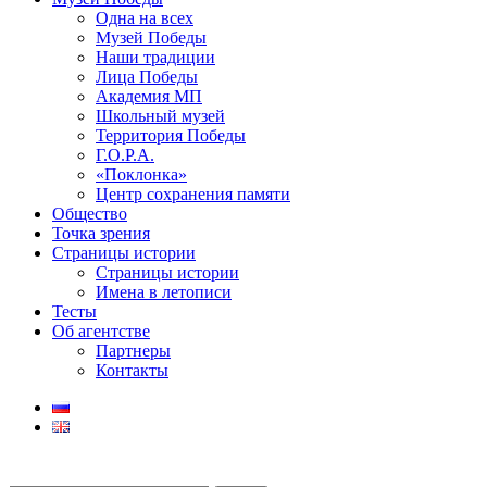
Одна на всех
Музей Победы
Наши традиции
Лица Победы
Академия МП
Школьный музей
Территория Победы
Г.О.Р.А.
«Поклонка»
Центр сохранения памяти
Общество
Точка зрения
Страницы истории
Страницы истории
Имена в летописи
Тесты
Об агентстве
Партнеры
Контакты