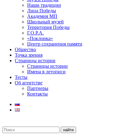
Наши традиции
Лица Победы
Академия МП
Школьный музей
Территория Победы
Г.О.Р.А.
«Поклонка»
Центр сохранения памяти
Общество
Точка зрения
Страницы истории
Страницы истории
Имена в летописи
Тесты
Об агентстве
Партнеры
Контакты