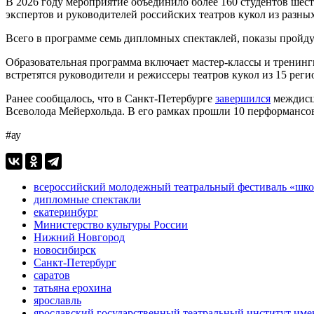
В 2026 году мероприятие объединило более 160 студентов шест
экспертов и руководителей российских театров кукол из разны
Всего в программе семь дипломных спектаклей, показы пройду
Образовательная программа включает мастер-классы и тренинги
встретятся руководители и режиссеры театров кукол из 15 рег
Ранее сообщалось, что в Санкт-Петербурге
завершился
междисц
Всеволода Мейерхольда. В его рамках прошли 10 перформансов
#ау
всероссийский молодежный театральный фестиваль «шко
дипломные спектакли
екатеринбург
Министерство культуры России
Нижний Новгород
новосибирск
Санкт-Петербург
саратов
татьяна ерохина
ярославль
ярославский государственный театральный институт им