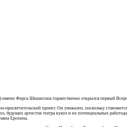
И) имени Фирса Шишигина торжественно открылся первый Всер
но-просветительский проект. Он уникален, поскольку становит
л, будущих артистов театра кукол и их потенциальных работода
ьяна Ерохина.