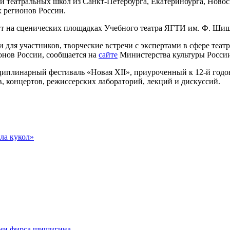
и театральных школ из Санкт-Петербурга, Екатеринбурга, Новос
х регионов России.
т на сценических площадках Учебного театра ЯГТИ им. Ф. Шиши
 для участников, творческие встречи с экспертами в сфере теат
ионов России, сообщается на
сайте
Министерства культуры Росси
иплинарный фестиваль «Новая XII», приуроченный к 12-й годо
, концертов, режиссерских лабораторий, лекций и дискуссий.
ла кукол»
ени фирса шишигина