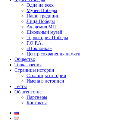
Одна на всех
Музей Победы
Наши традиции
Лица Победы
Академия МП
Школьный музей
Территория Победы
Г.О.Р.А.
«Поклонка»
Центр сохранения памяти
Общество
Точка зрения
Страницы истории
Страницы истории
Имена в летописи
Тесты
Об агентстве
Партнеры
Контакты