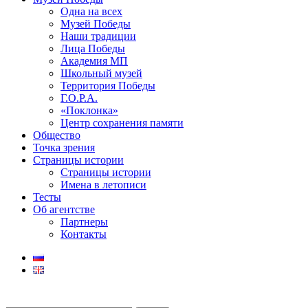
Одна на всех
Музей Победы
Наши традиции
Лица Победы
Академия МП
Школьный музей
Территория Победы
Г.О.Р.А.
«Поклонка»
Центр сохранения памяти
Общество
Точка зрения
Страницы истории
Страницы истории
Имена в летописи
Тесты
Об агентстве
Партнеры
Контакты