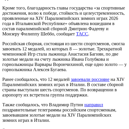
Кроме того, благодарность главы государства «за спортивные
достижения, волю к победе, стойкость и целеустремленность,
проявленные на XIV Паралимпийских зимних играх 2026
года в Итальянской Республике» объявлена вошедшим в
состав паралимпийской сборной Дмитрию Фадееву и
Монзеру Филиппу Шеббо, сообщает
ТАСС
.
Российская сборная, состоящая из шести спортсменов, смогла
завоевать 12 медалей, из которых 8 — золотые. Трехкратной
чемпионкой Игр стала лыжница Анастасия Багиян, по две
золотые медали на счету лыжника Ивана Голубкова и
горнолыжницы Варвары Ворончихиной, еще одно золото — у
горнолыжника Алексея Бугаева.
Ранее сообщалось, что 12 медалей
завоевали россияне
на XIV
Паралимпийских зимних играх в Италии. В составе сборной
страны выступали шесть спортсменов. По возвращении в
аэропорту их встретила группа поддержки.
Также сообщалось, что Владимир Путин
направил
поздравительные телеграммы российским спортсменкам,
завоевавшим золотые медали на XIV Паралимпийских
зимних играх в Италии.