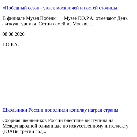
«Победный сезон» увлек москвичей и гостей столицы
В филиале Музея Победы — Музее Г.О.Р.А. отмечают День
физкультурника. Сотни семей из Москвы...
08.08.2026
Г.О.Р.А.
Школьники России пополнили копилку наград страны
Сборная школьников России блестяще выступила на
Международной олимпиаде по искусственному интеллекту
(IOAI)и третий год...