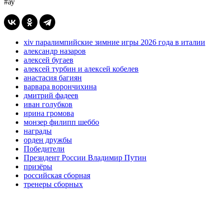
#ау
xiv паралимпийские зимние игры 2026 года в италии
александр назаров
алексей бугаев
алексей турбин и алексей кобелев
анастасия багиян
варвара ворончихина
дмитрий фадеев
иван голубков
ирина громова
монзер филипп шеббо
награды
орден дружбы
Победители
Президент России Владимир Путин
призёры
российская сборная
тренеры сборных