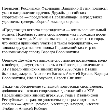
Президент Российской Федерации Владимир Путин подписал
указ о награждении орденом Дружбы российских
спортсменов — победителей Паралимпиады. Наград также
удостоены тренеры сборной команды страны.
«Предстоящая встреча с президентом — очень волнительный
момент. Подобная встреча спортсменов уже проходила после
чемпионата мира. Конечно, мы очень признательны и горды,
что можем принимать участие в таком мероприятии», —
заявила двукратная чемпионка Паралимпийских игр по
горнолыжному спорту Варвара Ворончихина.
Орденом Дружбы «за высокие спортивные достижения, волю
к победе», целеустремленность и стойкость, проявленные на
XIV Паралимпийских зимних играх 2026 года в Италии,
были награждены Анастасия Багиян, Алексей Бугаев, Варвара
Ворончихина, Иван Голубков, Сергей Синякин.
Также «за обеспечение успешной подготовки спортсменов,
добившихся высоких спортивных достижений на XIV
Паралимпийских зимних играх 2026 года в Итальянской
Республике» наградами удостоены тренеры спортивных
сборных — Ирина Громова, Александр Назаров, Алексей
Турбин и Алексей Кобелев.