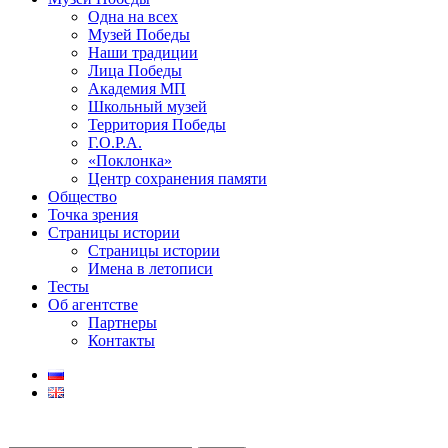
Одна на всех
Музей Победы
Наши традиции
Лица Победы
Академия МП
Школьный музей
Территория Победы
Г.О.Р.А.
«Поклонка»
Центр сохранения памяти
Общество
Точка зрения
Страницы истории
Страницы истории
Имена в летописи
Тесты
Об агентстве
Партнеры
Контакты