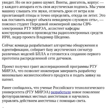
увидит. Но он все равно шумит. Винты, двигатель, корпус —
у каждого аппарата есть своя акустическая подпись. Мы учим
машину слышать эти звуки, отличать дрон от ветра или
пролетающей птицы и точно определять, откуда он летит. Это
как поставить вокруг объекта невидимую слуховую сеть», —
пояснил студент Передовой инженерной школы СВЧ-
электроники РТУ МИРЭА, ассистент кафедры
конструирования и производства радиоэлектронных средств
ИРИ, лидер проекта Владимир Шеденко.
Сейчас команда разрабатывает алгоритмы обнаружения и
идентификации, собирает базу акустических сигнатур
различных моделей БПЛА и готовится к созданию первого
прототипа распределенной сети датчиков.
Проект получил грант акселерационной программы РТУ
МИРЭА, что позволит инженерам завершить разработку
минимально жизнеспособного продукта и подать заявку на
патент.
Ранее сообщалось, что ученые Российского технологического
университета (РТУ МИРЭА)
разработали
новое поколение
фотоуправляемых местных анестетиков и научились
управлять действием анестетика с помощью света.