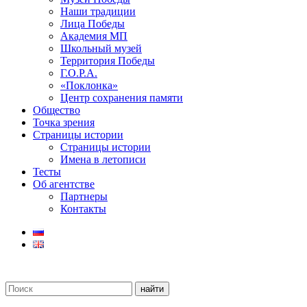
Наши традиции
Лица Победы
Академия МП
Школьный музей
Территория Победы
Г.О.Р.А.
«Поклонка»
Центр сохранения памяти
Общество
Точка зрения
Страницы истории
Страницы истории
Имена в летописи
Тесты
Об агентстве
Партнеры
Контакты