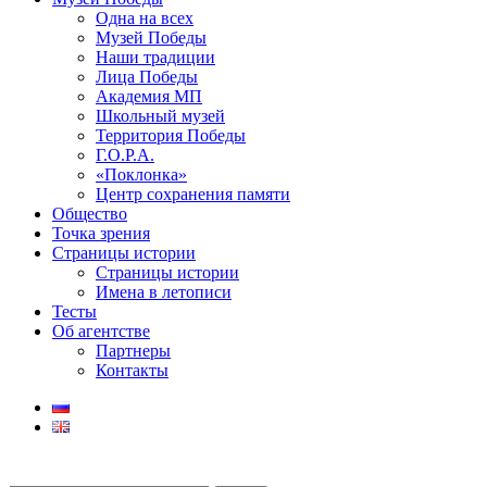
Одна на всех
Музей Победы
Наши традиции
Лица Победы
Академия МП
Школьный музей
Территория Победы
Г.О.Р.А.
«Поклонка»
Центр сохранения памяти
Общество
Точка зрения
Страницы истории
Страницы истории
Имена в летописи
Тесты
Об агентстве
Партнеры
Контакты