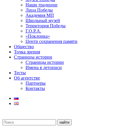
Наши традиции
Лица Победы
Академия МП
Школьный музей
Территория Победы
Г.О.Р.А.
«Поклонка»
Центр сохранения памяти
Общество
Точка зрения
Страницы истории
Страницы истории
Имена в летописи
Тесты
Об агентстве
Партнеры
Контакты