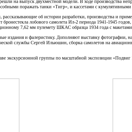
ерешли на выпуск двухместной модели. В ходе производства неп
особными поражать танки «Тигр», и кассетами с кумулятивным
, рассказывающие об истории разработки, производства и прим
т бронестекла лобового самолета Ил-2 периода 1941-1945 годо
ационному 7,62 мм пулемету ШКАС образца 1934 года с макетами
ные издания и фалеристику. Дополняют выставку фотографии, на
ческой службы Сергей Ильюшин, сборка самолетов на авиационн
ставе экскурсионной группы по масштабной экспозиции «Подвиг