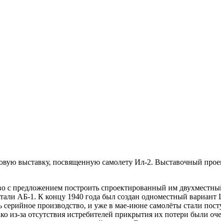
овую выставку, посвященную самолету Ил-2. Выставочный проек
тво с предложением построить спроектированный им двухместн
тали АБ-1. К концу 1940 года был создан одноместный вариант 
ь серийное производство, и уже в мае-июне самолёты стали пос
о из-за отсутствия истребителей прикрытия их потери были оче