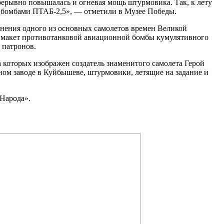
рерывно повышалась и огневая мощь штурмовика. Так, к лету
и бомбами ПТАБ-2,5», — отметили в Музее Победы.
енения одного из основных самолетов времен Великой
в, макет противотанковой авиационной бомбы кумулятивного
 патронов.
 которых изображен создатель знаменитого самолета Герой
ом заводе в Куйбышеве, штурмовики, летящие на задание и
 Народа».