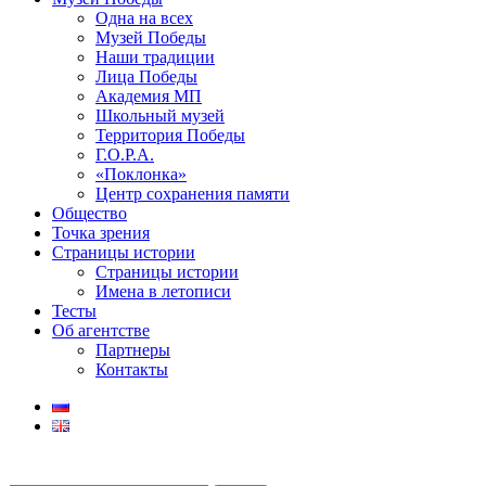
Одна на всех
Музей Победы
Наши традиции
Лица Победы
Академия МП
Школьный музей
Территория Победы
Г.О.Р.А.
«Поклонка»
Центр сохранения памяти
Общество
Точка зрения
Страницы истории
Страницы истории
Имена в летописи
Тесты
Об агентстве
Партнеры
Контакты