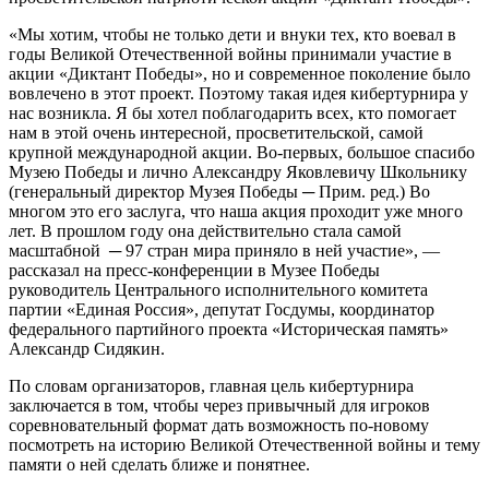
«Мы хотим, чтобы не только дети и внуки тех, кто воевал в
годы Великой Отечественной войны принимали участие в
акции «Диктант Победы», но и современное поколение было
вовлечено в этот проект. Поэтому такая идея кибертурнира у
нас возникла. Я бы хотел поблагодарить всех, кто помогает
нам в этой очень интересной, просветительской, самой
крупной международной акции. Во-первых, большое спасибо
Музею Победы и лично Александру Яковлевичу Школьнику
(генеральный директор Музея Победы ─ Прим. ред.) Во
многом это его заслуга, что наша акция проходит уже много
лет. В прошлом году она действительно стала самой
масштабной ─ 97 стран мира приняло в ней участие», —
рассказал на пресс-конференции в Музее Победы
руководитель Центрального исполнительного комитета
партии «Единая Россия», депутат Госдумы, координатор
федерального партийного проекта «Историческая память»
Александр Сидякин.
По словам организаторов, главная цель кибертурнира
заключается в том, чтобы через привычный для игроков
соревновательный формат дать возможность по-новому
посмотреть на историю Великой Отечественной войны и тему
памяти о ней сделать ближе и понятнее.