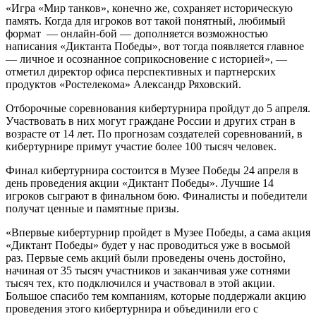
«Игра «Мир танков», конечно же, сохраняет историческую
память. Когда для игроков вот такой понятный, любимый
формат — онлайн-бой — дополняется возможностью
написания «Диктанта Победы», вот тогда появляется главное
— личное и осознанное соприкосновение с историей», —
отметил директор офиса перспективных и партнерских
продуктов «Ростелекома» Александр Ряховский.
Отборочные соревнования кибертурнира пройдут до 5 апреля.
Участвовать в них могут граждане России и других стран в
возрасте от 14 лет. По прогнозам создателей соревнований, в
кибертурнире примут участие более 100 тысяч человек.
Финал кибертурнира состоится в Музее Победы 24 апреля в
день проведения акции «Диктант Победы». Лучшие 14
игроков сыграют в финальном бою. Финалисты и победители
получат ценные и памятные призы.
«Впервые кибертурнир пройдет в Музее Победы, а сама акция
«Диктант Победы» будет у нас проводиться уже в восьмой
раз. Первые семь акций были проведены очень достойно,
начиная от 35 тысяч участников и заканчивая уже сотнями
тысяч тех, кто подключился и участвовал в этой акции.
Большое спасибо тем компаниям, которые поддержали акцию
проведения этого кибертурнира и объединили его с