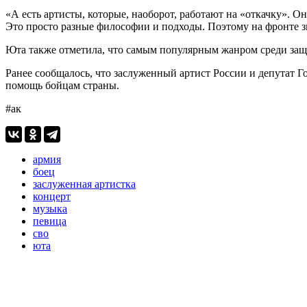
«А есть артисты, которые, наоборот, работают на «откачку». О
Это просто разные философии и подходы. Поэтому на фронте зву
Юта также отметила, что самым популярным жанром среди защи
Ранее сообщалось, что заслуженный артист России и депутат
помощь бойцам страны.
#ак
армия
боец
заслуженная артистка
концерт
музыка
певица
сво
юта