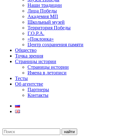
Наши традиции
Лица Победы
Академия МП
Школьный музей
Территория Победы
Г.О.Р.А.
«Поклонка»
Центр сохранения памяти
Общество
Точка зрения
Страницы истории
Страницы истории
Имена в летописи
Тесты
Об агентстве
Партнеры
Контакты