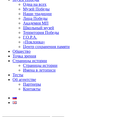
Одна на всех
Музей Победы
Наши традиции
Лица Победы
Академия МП
Школьный музей
Территория Победы
Г.О.Р.А.
«Поклонка»
Центр сохранения памяти
Общество
Точка зрения
Страницы истории
Страницы истории
Имена в летописи
Тесты
Об агентстве
Партнеры
Контакты