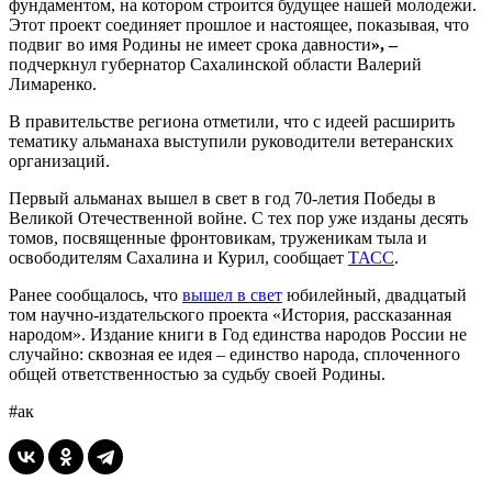
фундаментом, на котором строится будущее нашей молодежи.
Этот проект соединяет прошлое и настоящее, показывая, что
подвиг во имя Родины не имеет срока давности
», –
подчеркнул губернатор Сахалинской области Валерий
Лимаренко.
В правительстве региона отметили, что с идеей расширить
тематику альманаха выступили руководители ветеранских
организаций.
Первый альманах вышел в свет в год 70-летия Победы в
Великой Отечественной войне. С тех пор уже изданы десять
томов, посвященные фронтовикам, труженикам тыла и
освободителям Сахалина и Курил, сообщает
ТАСС
.
Ранее сообщалось, что
вышел в свет
юбилейный, двадцатый
том научно-издательского проекта «История, рассказанная
народом». Издание книги в Год единства народов России не
случайно: сквозная ее идея – единство народа, сплоченного
общей ответственностью за судьбу своей Родины.
#ак