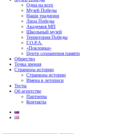
Одна на всех
Музей Победы
Наши традиции
Лица Победы
Академия МП
Школьный музей
Территория Победы
Г.О.Р.А.
«Поклонка»
Центр сохранения памяти
Общество
Точка зрения
Страницы истории
Страницы истории
Имена в летописи
Тесты
Об агентстве
Партнеры
Контакты