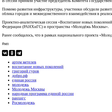
В сессии приняли участие председатель Комитета Государств
Помимо развития инфраструктуры, участники обсудили развит
облика городов и межведомственного взаимодействия в реали
Проектно-аналитическая сессия «Воспитание новых поколений
Федерации (РАНХиГС) и пространства «Молодёжь Москвы».
Ранее сообщалось, что в рамках национального проекта «Моло
#мп
артем метелев
воспитание новых поколений
григорий гуров
добро.рф
единая россия
молодежь
Молодежь Москвы
народная программа единой россии
ранхигс
Росмолодежь