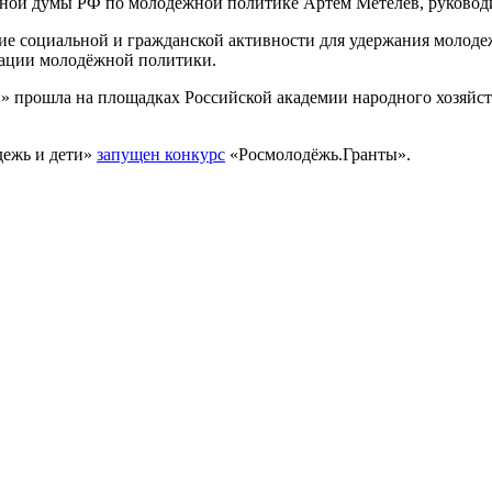
енной думы РФ по молодёжной политике Артем Метелев, руковод
ие социальной и гражданской активности для удержания молоде
зации молодёжной политики.
» прошла на площадках Российской академии народного хозяйст
дежь и дети»
запущен конкурс
«Росмолодёжь.Гранты».