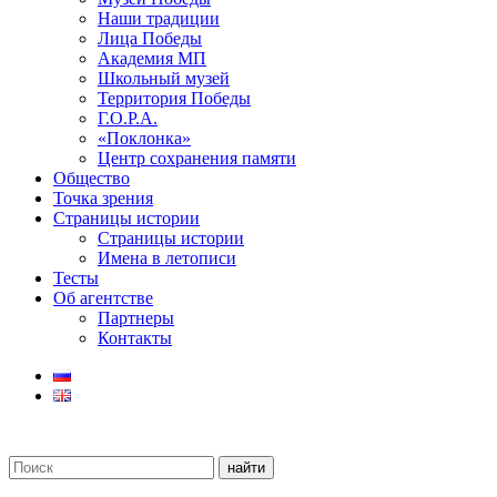
Наши традиции
Лица Победы
Академия МП
Школьный музей
Территория Победы
Г.О.Р.А.
«Поклонка»
Центр сохранения памяти
Общество
Точка зрения
Страницы истории
Страницы истории
Имена в летописи
Тесты
Об агентстве
Партнеры
Контакты