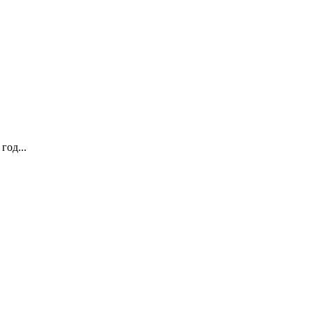
год...