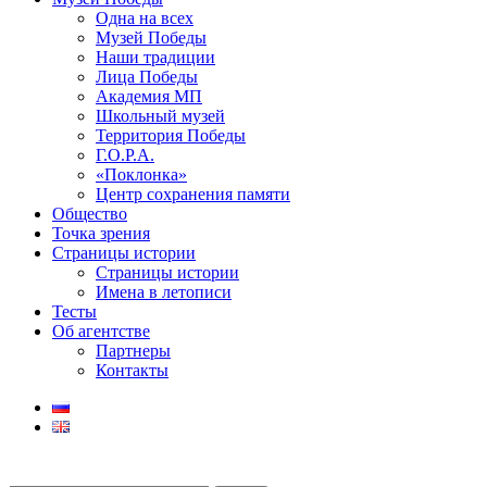
Одна на всех
Музей Победы
Наши традиции
Лица Победы
Академия МП
Школьный музей
Территория Победы
Г.О.Р.А.
«Поклонка»
Центр сохранения памяти
Общество
Точка зрения
Страницы истории
Страницы истории
Имена в летописи
Тесты
Об агентстве
Партнеры
Контакты