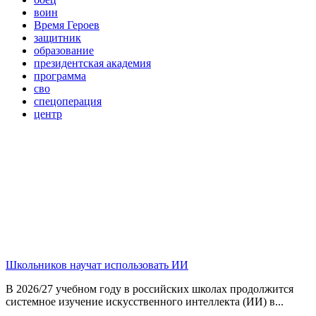
воин
Время Героев
защитник
образование
президентская академия
программа
сво
спецоперация
центр
Школьников научат использовать ИИ
В 2026/27 учебном году в российских школах продолжится
системное изучение искусственного интеллекта (ИИ) в...