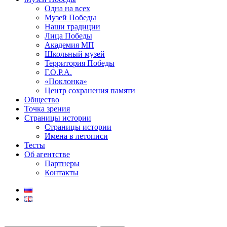
Одна на всех
Музей Победы
Наши традиции
Лица Победы
Академия МП
Школьный музей
Территория Победы
Г.О.Р.А.
«Поклонка»
Центр сохранения памяти
Общество
Точка зрения
Страницы истории
Страницы истории
Имена в летописи
Тесты
Об агентстве
Партнеры
Контакты