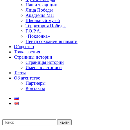
Наши традиции
Лица Победы
Академия МП
Школьный музей
Территория Победы
Г.О.Р.А.
«Поклонка»
Центр сохранения памяти
Общество
Точка зрения
Страницы истории
Страницы истории
Имена в летописи
Тесты
Об агентстве
Партнеры
Контакты