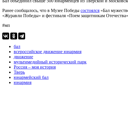
Бал объединил свыше 500 юнармейцев из Тверской и Московск
Ранее сообщалось, что в Музее Победы
состоялся
«Бал мужестве
«Журавли Победы» и фестиваля «Поем защитникам Отечества»
#мп
бал
всероссийское движение юнармия
движение
мультимедийный исторический парк
Россия – моя история
Тверь
юнармейский бал
юнармия