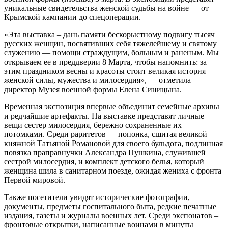
уникальные свидетельства женской судьбы на войне — от
Крымской кампании до спецоперации.
«Эта выставка ‒ дань памяти бескорыстному подвигу тысяч
русских женщин, посвятивших себя тяжелейшему и святому
служению — помощи страждущим, больным и раненым. Мы
открываем ее в преддверии 8 Марта, чтобы напомнить: за
этим праздником весны и красоты стоит великая история
женской силы, мужества и милосердия», — отметила
директор Музея военной формы Елена Синицына.
Временная экспозиция впервые объединит семейные архивы
и редчайшие артефакты. На выставке представят личные
вещи сестер милосердия, бережно сохраненные их
потомками. Среди раритетов — попонка, сшитая великой
княжной Татьяной Романовой для своего бульдога, подлинная
повязка праправнучки Александра Пушкина, служившей
сестрой милосердия, и комплект детского белья, который
женщина шила в санитарном поезде, ожидая жениха с фронта
Первой мировой.
Также посетители увидят исторические фотографии,
документы, предметы госпитального быта, редкие печатные
издания, газеты и журналы военных лет. Среди экспонатов ‒
фронтовые открытки, написанные воинами в минуты