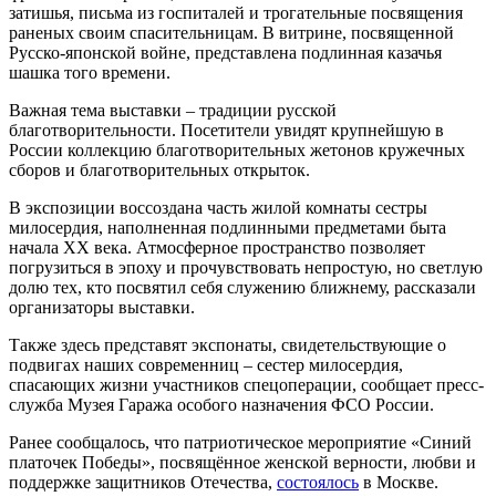
затишья, письма из госпиталей и трогательные посвящения
раненых своим спасительницам. В витрине, посвященной
Русско-японской войне, представлена подлинная казачья
шашка того времени.
Важная тема выставки ‒ традиции русской
благотворительности. Посетители увидят крупнейшую в
России коллекцию благотворительных жетонов кружечных
сборов и благотворительных открыток.
В экспозиции воссоздана часть жилой комнаты сестры
милосердия, наполненная подлинными предметами быта
начала XX века. Атмосферное пространство позволяет
погрузиться в эпоху и прочувствовать непростую, но светлую
долю тех, кто посвятил себя служению ближнему, рассказали
организаторы выставки.
Также здесь представят экспонаты, свидетельствующие о
подвигах наших современниц ‒ сестер милосердия,
спасающих жизни участников спецоперации, сообщает пресс-
служба Музея Гаража особого назначения ФСО России.
Ранее сообщалось, что патриотическое мероприятие «Синий
платочек Победы», посвящённое женской верности, любви и
поддержке защитников Отечества,
состоялось
в Москве.