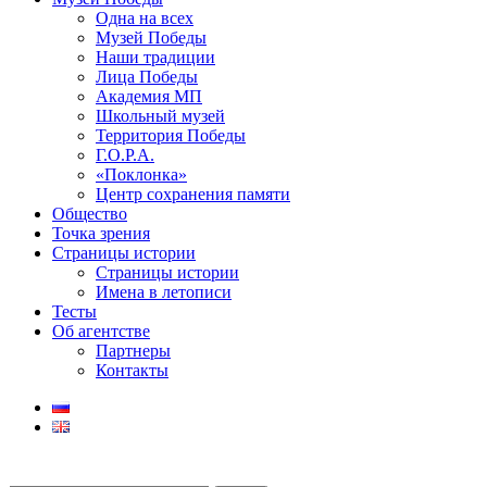
Одна на всех
Музей Победы
Наши традиции
Лица Победы
Академия МП
Школьный музей
Территория Победы
Г.О.Р.А.
«Поклонка»
Центр сохранения памяти
Общество
Точка зрения
Страницы истории
Страницы истории
Имена в летописи
Тесты
Об агентстве
Партнеры
Контакты