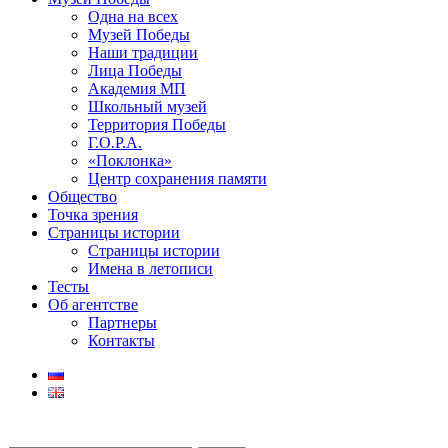
Одна на всех
Музей Победы
Наши традиции
Лица Победы
Академия МП
Школьный музей
Территория Победы
Г.О.Р.А.
«Поклонка»
Центр сохранения памяти
Общество
Точка зрения
Страницы истории
Страницы истории
Имена в летописи
Тесты
Об агентстве
Партнеры
Контакты